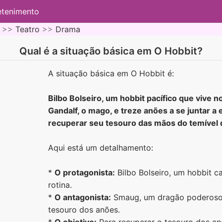
etenimento
 >>
Teatro
>>
Drama
Qual é a situação básica em O Hobbit?
A situação básica em O Hobbit é:
Bilbo Bolseiro, um hobbit pacífico que vive 
Gandalf, o mago, e treze anões a se juntar 
recuperar seu tesouro das mãos do temível
Aqui está um detalhamento:
*
O protagonista:
Bilbo Bolseiro, um hobbit ca
rotina.
*
O antagonista:
Smaug, um dragão poderoso 
tesouro dos anões.
*
O objetivo:
Para recuperar o tesouro dos a