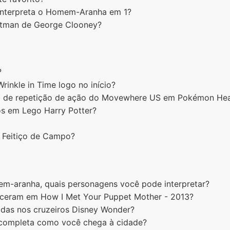
 interpreta o Homem-Aranha em 1?
atman de George Clooney?
?
Wrinkle in Time logo no início?
o de repetição de ação do Movewhere US em Pokémon Hear
s em Lego Harry Potter?
1 Feitiço de Campo?
m-aranha, quais personagens você pode interpretar?
receram em How I Met Your Puppet Mother - 2013?
cidas nos cruzeiros Disney Wonder?
completa como você chega à cidade?