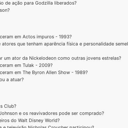
o de ação para Godzilla liberados?
nson?
receram em Actos impuros - 1993?
 atores que tenham aparência física e personalidade seme
 um ator da Nickelodeon como outras jovens estrelas?
receram em Tulak - 2009?
receram em The Byron Allen Show - 1989?
ou a atuar?
s Club?
 Johnson e os reavivadores pode ser comprado?
eiros do Walt Disney World?
 e televisão Nicholas Croucher participou?