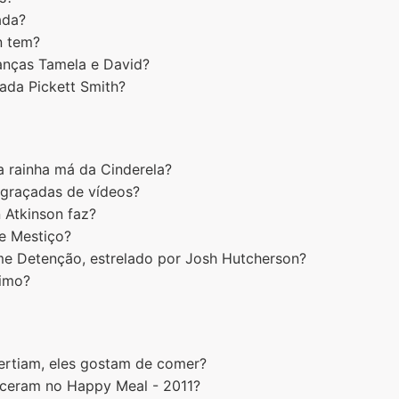
ada?
n tem?
anças Tamela e David?
Jada Pickett Smith?
a rainha má da Cinderela?
ngraçadas de vídeos?
 Atkinson faz?
pe Mestiço?
lme Detenção, estrelado por Josh Hutcherson?
rimo?
vertiam, eles gostam de comer?
receram no Happy Meal - 2011?