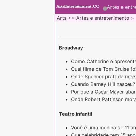
Artes e entr
Arts
>>
Artes e entretenimento
>
Broadway
Como Catherine é apresent
Qual filme de Tom Cruise fo
Onde Spencer pratt da mtvs 
Quando Barney Hill nasceu?
Por que a Oscar Mayer aban
Onde Robert Pattinson mor
Teatro infantil
Você é uma menina de 11 an
Que celebridade tem 15 ano