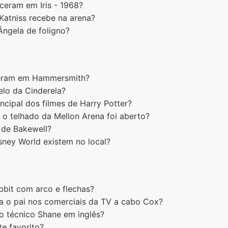
eceram em Iris - 1968?
 Katniss recebe na arena?
Ângela de foligno?
eram em Hammersmith?
elo da Cinderela?
ncipal dos filmes de Harry Potter?
 o telhado da Mellon Arena foi aberto?
 de Bakewell?
sney World existem no local?
bit com arco e flechas?
ta o pai nos comerciais da TV a cabo Cox?
o técnico Shane em inglês?
e favorito?