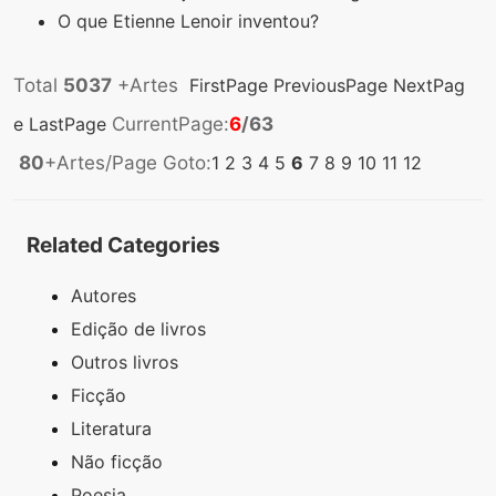
O que Etienne Lenoir inventou?
Total
5037
+Artes
FirstPage
PreviousPage
NextPag
e
LastPage
CurrentPage:
6
/63
80
+Artes/Page Goto:
1
2
3
4
5
6
7
8
9
10
11
12
Related Categories
Autores
Edição de livros
Outros livros
Ficção
Literatura
Não ficção
Poesia