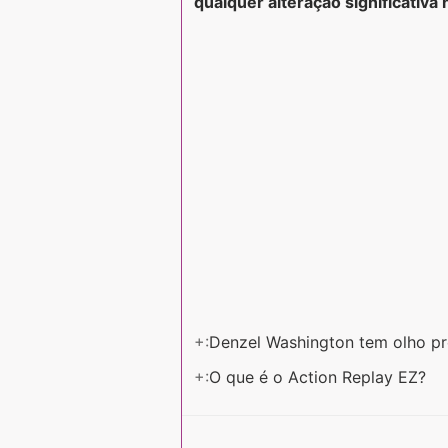
qualquer alteração significativa 
+:
Denzel Washington tem olho p
+:
O que é o Action Replay EZ?