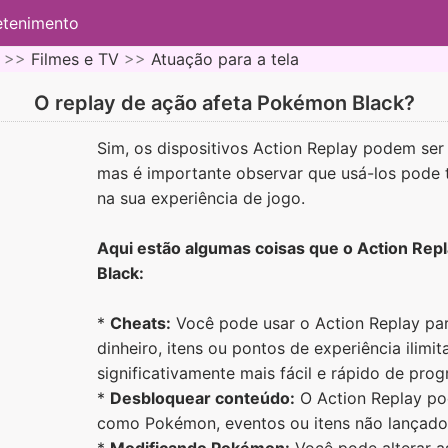
etenimento
 >>
Filmes e TV
>>
Atuação para a tela
O replay de ação afeta Pokémon Black?
Sim, os dispositivos Action Replay podem se
mas é importante observar que usá-los pode t
na sua experiência de jogo.
Aqui estão algumas coisas que o Action Rep
Black:
*
Cheats:
Você pode usar o Action Replay par
dinheiro, itens ou pontos de experiência ilimi
significativamente mais fácil e rápido de progr
*
Desbloquear conteúdo:
O Action Replay po
como Pokémon, eventos ou itens não lançado
*
Modificando Pokémon:
Você pode alterar a