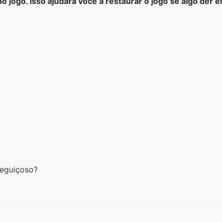
no jogo. Isso ajudará você a restaurar o jogo se algo der e
reguiçoso?