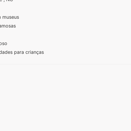
m museus
famosas
moso
idades para crianças