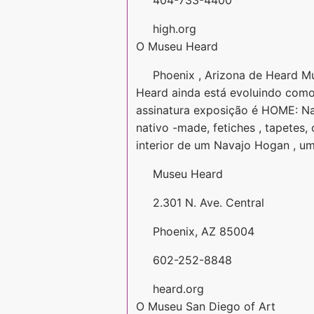
high.org
O Museu Heard
Phoenix , Arizona de Heard Mu
Heard ainda está evoluindo como c
assinatura exposição é HOME: Na
nativo -made, fetiches , tapetes
interior de um Navajo Hogan , um
Museu Heard
2.301 N. Ave. Central
Phoenix, AZ 85004
602-252-8848
heard.org
O Museu San Diego of Art