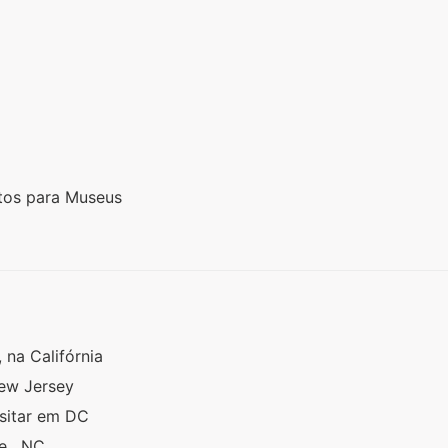
etos para Museus
 na Califórnia
New Jersey
isitar em DC
te , NC