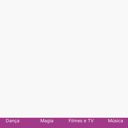
Dança
Magia
Filmes e TV
Música