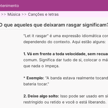
etenimento
 >>
Música
>>
Canções e letras
O que aqueles que deixaram rasgar significam
"Let it rasgar" é uma expressão idiomática c
dependendo do contexto. Aqui estão alguns:
1. Vá em frente a toda velocidade, sem recua
comum. Significa dar tudo de si, colocar o m
que nada o impeça.
*
Exemplo:
"A banda estava realmente tocando
bateria tocar."
2. Deixe algo solto:
Isso pode ser usado em s
restringido ou retido e você o está liberando.