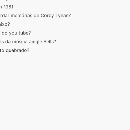
em 1981
uardar memórias de Corey Tynan?
aixo?
 do you tube?
s da música Jingle Bells?
oto quebrado?