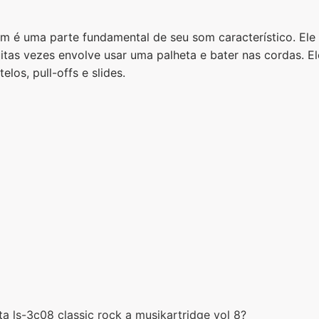
ém é uma parte fundamental de seu som característico. Ele 
uitas vezes envolve usar uma palheta e bater nas cordas. 
los, pull-offs e slides.
ta ls-3c08 classic rock a musikartridge vol 8?