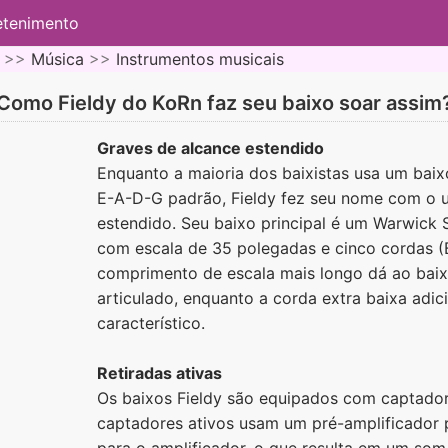
etenimento
 >>
Música
>>
Instrumentos musicais
Como Fieldy do KoRn faz seu baixo soar assim
Graves de alcance estendido
Enquanto a maioria dos baixistas usa um bai
E-A-D-G padrão, Fieldy fez seu nome com o u
estendido. Seu baixo principal é um Warwick
com escala de 35 polegadas e cinco cordas (
comprimento de escala mais longo dá ao bai
articulado, enquanto a corda extra baixa adi
característico.
Retiradas ativas
Os baixos Fieldy são equipados com captado
captadores ativos usam um pré-amplificador p
para o amplificador, o que resulta em um som