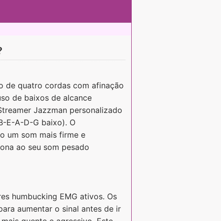
?
xo de quatro cordas com afinação
so de baixos de alcance
 Streamer Jazzman personalizado
B-E-A-D-G baixo). O
xo um som mais firme e
ciona ao seu som pesado
res humbucking EMG ativos. Os
ara aumentar o sinal antes de ir
 mais quente e agressivo. Este