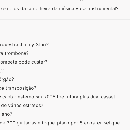
 exemplos da cordilheira da música vocal instrumental?
rquestra Jimmy Sturr?
ra trombone?
rombeta pode custar?
as?
 órgão?
 de transposição?
 cantar estéreo sm-7006 the futura plus dual casset…
o de vários estratos?
piano?
e 300 guitarras e toquei piano por 5 anos, eu sei que …