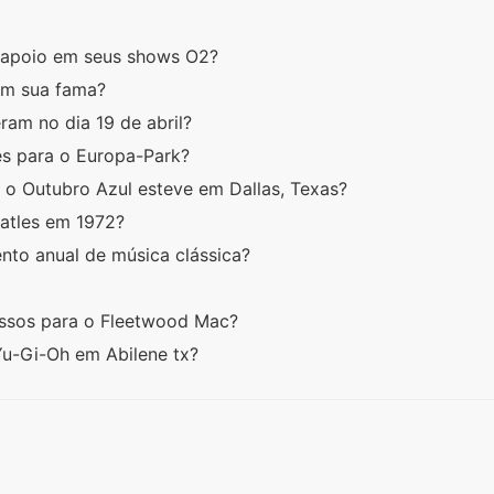
e apoio em seus shows O2?
om sua fama?
am no dia 19 de abril?
es para o Europa-Park?
e o Outubro Azul esteve em Dallas, Texas?
atles em 1972?
ento anual de música clássica?
essos para o Fleetwood Mac?
Yu-Gi-Oh em Abilene tx?