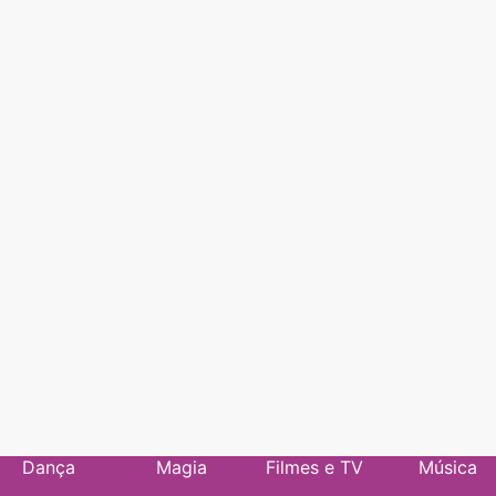
Dança
Magia
Filmes e TV
Música