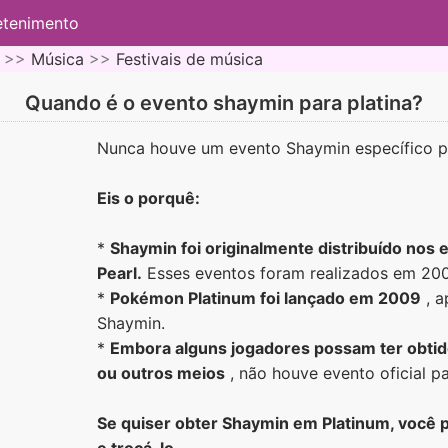
etenimento
 >>
Música
>>
Festivais de música
Quando é o evento shaymin para platina?
Nunca houve um evento Shaymin específico p
Eis o porquê:
*
Shaymin foi originalmente distribuído no
Pearl.
Esses eventos foram realizados em 20
*
Pokémon Platinum foi lançado em 2009
, a
Shaymin.
*
Embora alguns jogadores possam ter obtid
ou outros meios
, não houve evento oficial pa
Se quiser obter Shaymin em Platinum, você p
e trocá-lo.