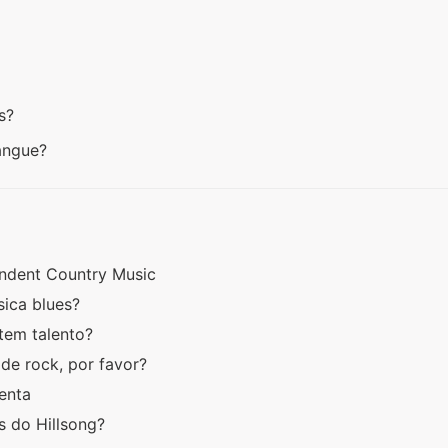
os?
gangue?
ndent Country Music
sica blues?
 tem talento?
e rock, por favor?
tenta
s do Hillsong?