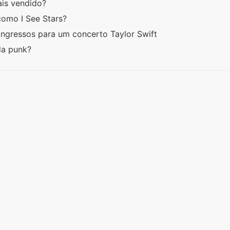
ais vendido?
como I See Stars?
 ingressos para um concerto Taylor Swift
da punk?