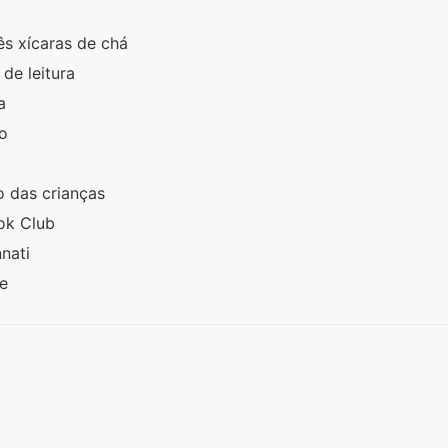
rês xícaras de chá
de leitura
ia
ro
ro das crianças
ook Club
nnati
le