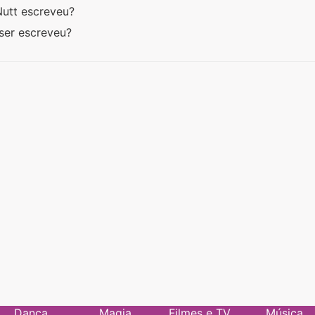
Nutt escreveu?
ser escreveu?
Dança
Magia
Filmes e TV
Música