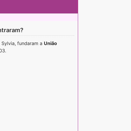
ntraram?
e Sylvia, fundaram a
União
03.