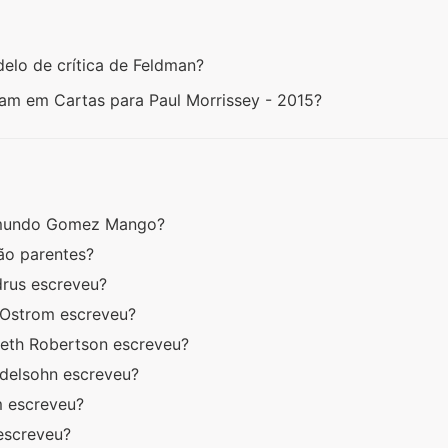
delo de crítica de Feldman?
eram em Cartas para Paul Morrissey - 2015?
Edmundo Gomez Mango?
são parentes?
drus escreveu?
n Ostrom escreveu?
beth Robertson escreveu?
delsohn escreveu?
m escreveu?
 escreveu?