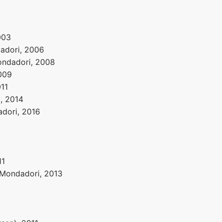
003
dadori, 2006
ondadori, 2008
2009
011
, 2014
dori, 2016
11
 Mondadori, 2013