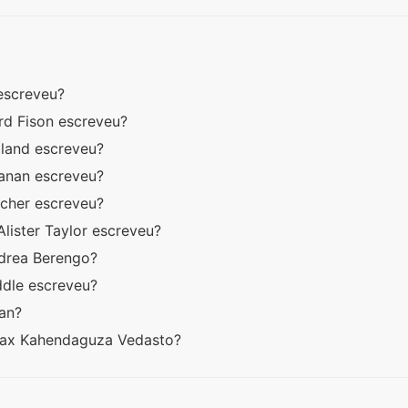
 escreveu?
rd Fison escreveu?
pland escreveu?
anan escreveu?
ischer escreveu?
Alister Taylor escreveu?
ndrea Berengo?
ddle escreveu?
ean?
dax Kahendaguza Vedasto?