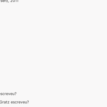
sen), 2011
escreveu?
 Gratz escreveu?