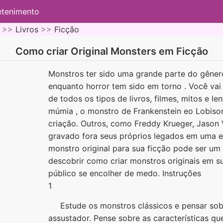
etenimento
 >>
Livros
>>
Ficção
Como criar Original Monsters em Ficção
Monstros ter sido uma grande parte do gênero 
enquanto horror tem sido em torno . Você vai
de todos os tipos de livros, filmes, mitos e l
múmia , o monstro de Frankenstein eo Lobiso
criação. Outros, como Freddy Krueger, Jason 
gravado fora seus próprios legados em uma 
monstro original para sua ficção pode ser um 
descobrir como criar monstros originais em su
público se encolher de medo. Instruções
1
Estude os monstros clássicos e pensar sob
assustador. Pense sobre as características qu