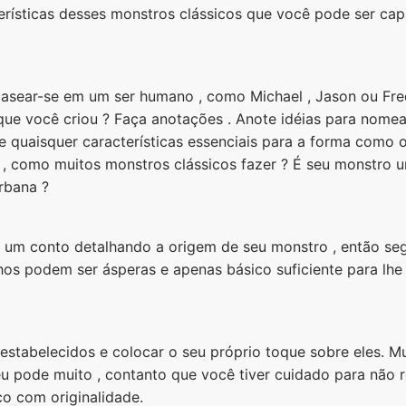
terísticas desses monstros clássicos que você pode ser cap
basear-se em um ser humano , como Michael , Jason ou Fre
e você criou ? Faça anotações . Anote idéias para nome
e quaisquer características essenciais para a forma como
 como muitos monstros clássicos fazer ? É seu monstro um
rbana ?
 um conto detalhando a origem de seu monstro , então se
nhos podem ser ásperas e apenas básico suficiente para lhe
stabelecidos e colocar o seu próprio toque sobre eles. M
seu pode muito , contanto que você tiver cuidado para não 
ico com originalidade.