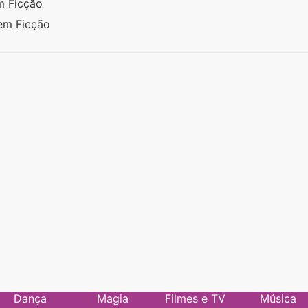
em Ficção
 em Ficção
Dança
Magia
Filmes e TV
Música