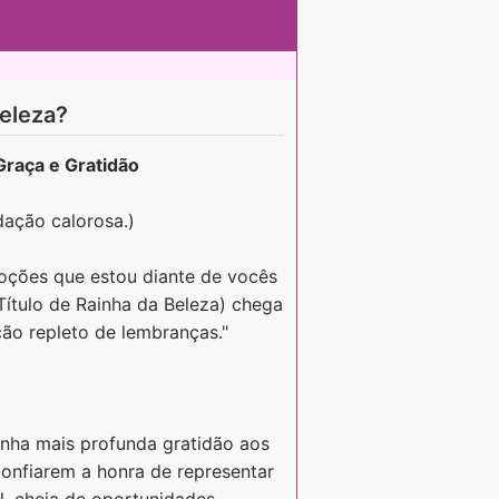
eleza?
Graça e Gratidão
ação calorosa.)
oções que estou diante de vocês
ítulo de Rainha da Beleza) chega
ção repleto de lembranças."
minha mais profunda gratidão aos
onfiarem a honra de representar
el, cheia de oportunidades,