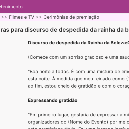
etenimento
 >>
Filmes e TV
>>
Cerimônias de premiação
ras para discurso de despedida da rainha da b
Discurso de despedida da Rainha da Beleza:
(Comece com um sorriso gracioso e uma saud
"Boa noite a todos. É com uma mistura de em
esta noite. À medida que meu reinado como (T
ao fim, estou cheio de gratidão e com o cora
Expressando gratidão
"Em primeiro lugar, gostaria de expressar a 
organizadores do (Nome do Evento) por me c
este prestigioso título. Foi uma jornada incrív