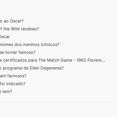
do ao Oscar?
 of the Wild recebeu?
 Oscar
enomes dos meninos icônicos?
 se tornar famoso?
 e certificados para The Match Game - 1962 Florenc…
no programa de Ellen Degeneres?
aram famosos?
foi indicado?
ft tem?