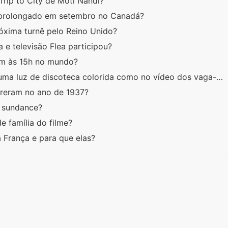
 Trip to City de Moti Nandi?
 prolongado em setembro no Canadá?
róxima turnê pelo Reino Unido?
 e televisão Flea participou?
ram às 15h no mundo?
uma luz de discoteca colorida como no vídeo dos vaga-…
rreram no ano de 1937?
t sundance?
de família do filme?
a França e para que elas?