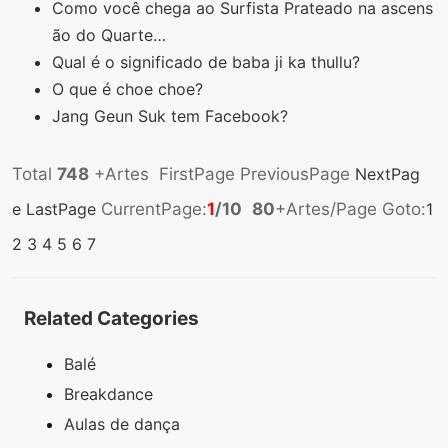
Como você chega ao Surfista Prateado na ascens
ão do Quarte…
Qual é o significado de baba ji ka thullu?
O que é choe choe?
Jang Geun Suk tem Facebook?
Total
748
+Artes FirstPage PreviousPage
NextPag
e
LastPage
CurrentPage:
1
/10
80
+Artes/Page Goto:
1
2
3
4
5
6
7
Related Categories
Balé
Breakdance
Aulas de dança