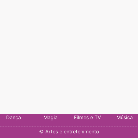
Dança
Magia
Filmes e TV
Música
©
Artes e entretenimento