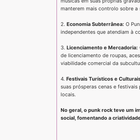
músicas em suas próprias gravado
manterem mais controlo sobre a 
2.
Economia Subterrânea:
O Punk
independentes que atendiam à co
3.
Licenciamento e Mercadoria:
de licenciamento de roupas, aces
viabilidade comercial da subcultu
4.
Festivais Turísticos e Culturai
suas prósperas cenas e festivai
locais.
No geral, o punk rock teve um i
social, fomentando a criatividad