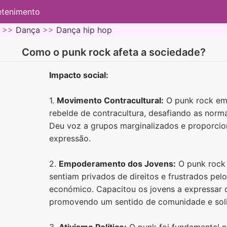
etenimento
 >>
Dança
>>
Dança hip hop
Como o punk rock afeta a sociedade?
Impacto social:
1.
Movimento Contracultural:
O punk rock em
rebelde de contracultura, desafiando as norma
Deu voz a grupos marginalizados e proporcio
expressão.
2.
Empoderamento dos Jovens:
O punk rock 
sentiam privados de direitos e frustrados pelo 
económico. Capacitou os jovens a expressar 
promovendo um sentido de comunidade e soli
3.
Ativismo Político:
O punk foi fundamental n