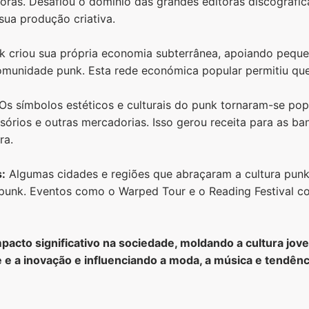
ras. Desafiou o domínio das grandes editoras discográfica
sua produção criativa.
 criou sua própria economia subterrânea, apoiando peque
munidade punk. Esta rede económica popular permitiu que
Os símbolos estéticos e culturais do punk tornaram-se pop
sórios e outras mercadorias. Isso gerou receita para as ba
ra.
s:
Algumas cidades e regiões que abraçaram a cultura punk
s punk. Eventos como o Warped Tour e o Reading Festival c
mpacto significativo na sociedade, moldando a cultura jo
e e a inovação e influenciando a moda, a música e tendênc