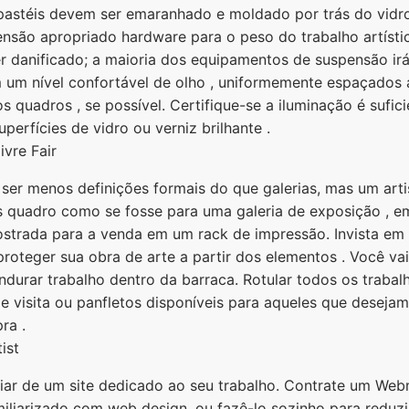
pastéis devem ser emaranhado e moldado por trás do vidro
nsão apropriado hardware para o peso do trabalho artístic
ser danificado; a maioria dos equipamentos de suspensão ir
m um nível confortável de olho , uniformemente espaçados 
s quadros , se possível. Certifique-se a iluminação é sufi
perfícies de vidro ou verniz brilhante .
ivre Fair
e ser menos definições formais do que galerias, mas um art
as quadro como se fosse para uma galeria de exposição ,
strada para a venda em um rack de impressão. Invista em 
proteger sua obra de arte a partir dos elementos . Você va
ndurar trabalho dentro da barraca. Rotular todos os trabal
 de visita ou panfletos disponíveis para aqueles que desej
ra .
ist
ciar de um site dedicado ao seu trabalho. Contrate um Webm
miliarizado com web design, ou fazê-lo sozinho para reduzi