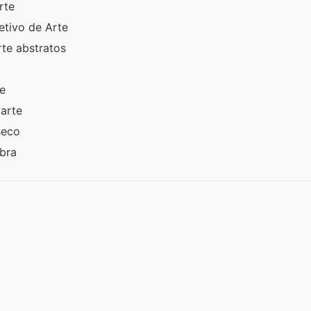
arte
etivo de Arte
rte abstratos
te
 arte
seco
Obra