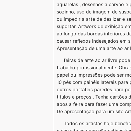
aquarelas , desenhos a carvão e 
sozinho, uso de imagem de suspe
ou impedir a arte de deslizar e 
suportar. Artwork de exibição e
ao longo das bordas inferiores do
causar reflexos indesejados em su
Apresentação de uma arte ao ar l
feiras de arte ao ar livre pod
trabalho profissionalmente. Obr
papel ou impressões pode ser mo
10 pés com painéis laterais para 
outros portáteis paredes para pe
títulos e preços . Tenha cartões
após a feira para fazer uma comp
De apresentação para um site Art
Todos os artistas hoje benefi
o seu site se você não estiver fa